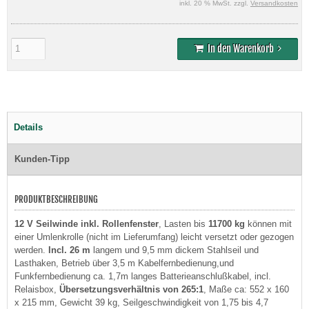
inkl. 20 % MwSt. zzgl.
Versandkosten
In den Warenkorb
Details
Kunden-Tipp
PRODUKTBESCHREIBUNG
12 V Seilwinde inkl. Rollenfenster
, Lasten bis
11700 kg
können mit
einer Umlenkrolle (nicht im Lieferumfang) leicht versetzt oder gezogen
werden.
Incl. 26 m
langem und 9,5 mm dickem Stahlseil und
Lasthaken, Betrieb über 3,5 m Kabelfernbedienung,und
Funkfernbedienung ca. 1,7m langes Batterieanschlußkabel, incl.
Relaisbox,
Übersetzungsverhältnis von 265:1
, Maße ca: 552 x 160
x 215 mm, Gewicht 39 kg, Seilgeschwindigkeit von 1,75 bis 4,7