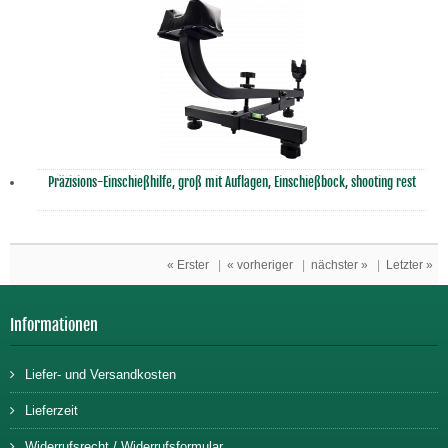
Präzisions-Einschießhilfe, groß mit Auflagen, Einschießbock, shooting rest
« Erster
|
« vorheriger
|
nächster »
|
Letzter »
Informationen
Liefer- und Versandkosten
Lieferzeit
Widerrufsrecht / Widerrufsformular