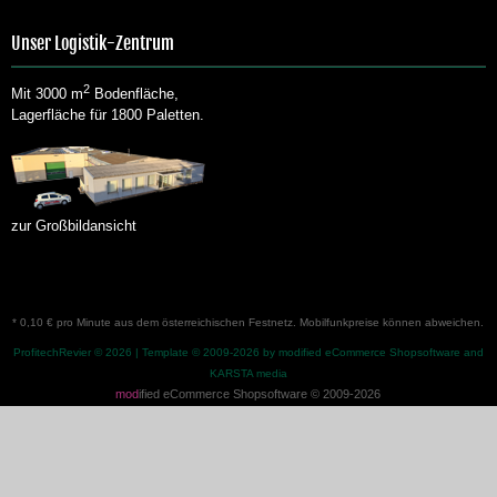
Unser Logistik-Zentrum
2
Mit 3000 m
Bodenfläche,
Lagerfläche für 1800 Paletten.
zur Großbildansicht
* 0,10 € pro Minute aus dem österreichischen Festnetz. Mobilfunkpreise können abweichen.
ProfitechRevier © 2026 | Template © 2009-2026 by
modified eCommerce Shopsoftware
and
KARSTA media
mod
ified eCommerce Shopsoftware © 2009-2026