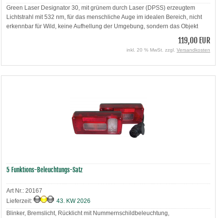
Green Laser Designator 30, mit grünem durch Laser (DPSS) erzeugtem
Lichtstrahl mit 532 nm, für das menschliche Auge im idealen Bereich, nicht
erkennbar für Wild, keine Aufhellung der Umgebung, sondern das Objekt
reflektiert das Licht. Bis ca. 250 m, mit lautlosem Kabelschalter für
119,00 EUR
Fernbedienung oder Druckschalter am Lampenende
inkl. 20 % MwSt. zzgl.
Versandkosten
Bei diesem Artikel handelt es sich um ein Gerät der Laserklasse 2 M.
Bitte setzen Sie das Gerät verantwortungsbewusst ein! Ein Missbrauch
kann Augenschäden bei Mensch und Tier zur Folge haben
5 Funktions-Beleuchtungs-Satz
Art Nr.: 20167
Lieferzeit:
43. KW 2026
Blinker, Bremslicht, Rücklicht mit Nummernschildbeleuchtung,