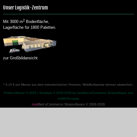
Unser Logistik-Zentrum
2
Mit 3000 m
Bodenfläche,
Lagerfläche für 1800 Paletten.
zur Großbildansicht
* 0,10 € pro Minute aus dem österreichischen Festnetz. Mobilfunkpreise können abweichen.
ProfitechRevier © 2026 | Template © 2009-2026 by
modified eCommerce Shopsoftware
and
KARSTA media
mod
ified eCommerce Shopsoftware © 2009-2026