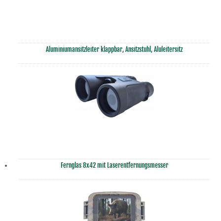
Aluminiumansitzleiter klappbar, Ansitzstuhl, Aluleitersitz
Fernglas 8x42 mit Laserentfernungsmesser