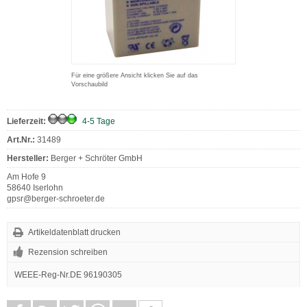
Für eine größere Ansicht klicken Sie auf das
Vorschaubild
Lieferzeit:
4-5 Tage
Art.Nr.:
31489
Hersteller:
Berger + Schröter GmbH
Am Hofe 9
58640 Iserlohn
gpsr@berger-schroeter.de
Artikeldatenblatt drucken
Rezension schreiben
WEEE-Reg-Nr.DE 96190305