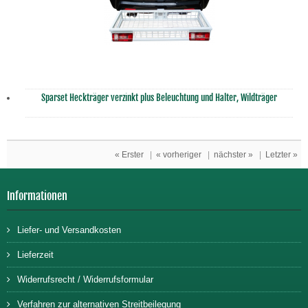
Sparset Heckträger verzinkt plus Beleuchtung und Halter, Wildträger
« Erster
|
« vorheriger
|
nächster »
|
Letzter »
Informationen
Liefer- und Versandkosten
Lieferzeit
Widerrufsrecht / Widerrufsformular
Verfahren zur alternativen Streitbeilegung