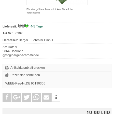
Für eine größere Ansicht klicken Sie auf das
Vorschaubild
Lieferzeit:
4-5 Tage
Art.Nr.:
50302
Hersteller:
Berger + Schröter GmbH
Am Hofe 9
58640 Iserlohn
gpsr@berger-schroeter.de
Artikeldatenblatt drucken
Rezension schreiben
WEEE-Reg-Nr.DE 96190305
18,98 EUR