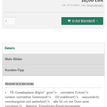
inkl. 20 % MwSt. zzgl.
Versandkosten
In den Warenkorb
Details
Mehr Bilder
Kunden-Tipp
PRODUKTBESCHREIBUNG
• PE-Gewebeplane 90g/m² grün • verstärkte Ecken •
rundum verstärkter Seitenrand • UV-stabilisiert • wasserdicht,
verrottungsfrei und wetterfest • alle 50 cm mit Ösen einer
versehen • Material: Polyethylen-Bändchengewebe