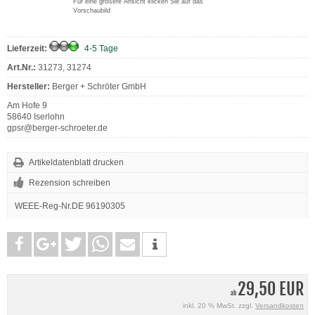
Für eine größere Ansicht klicken Sie auf das
Vorschaubild
Lieferzeit:
4-5 Tage
Art.Nr.:
31273, 31274
Hersteller:
Berger + Schröter GmbH
Am Hofe 9
58640 Iserlohn
gpsr@berger-schroeter.de
Artikeldatenblatt drucken
Rezension schreiben
WEEE-Reg-Nr.DE 96190305
29,50 EUR
ab
inkl. 20 % MwSt. zzgl.
Versandkosten