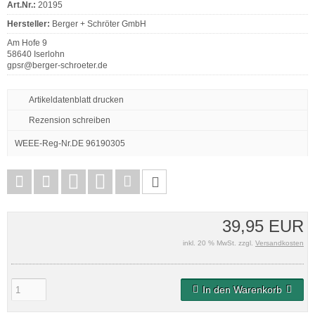
Art.Nr.:
20195
Hersteller:
Berger + Schröter GmbH
Am Hofe 9
58640 Iserlohn
gpsr@berger-schroeter.de
Artikeldatenblatt drucken
Rezension schreiben
WEEE-Reg-Nr.DE 96190305
39,95 EUR
inkl. 20 % MwSt. zzgl.
Versandkosten
In den Warenkorb