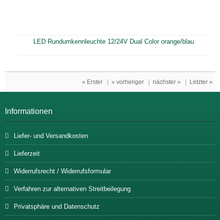
LED Rundumkennleuchte 12/24V Dual Color orange/blau
« Erster
|
« vorheriger
|
nächster »
|
Letzter »
Informationen
Liefer- und Versandkosten
Lieferzeit
Widerrufsrecht / Widerrufsformular
Verfahren zur alternativen Streitbeilegung
Privatsphäre und Datenschutz