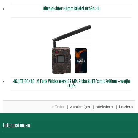
Ultraleichter Gummistiefel Größe 50
4G/LTE BG410-M Funk Wildkamera 37 MP, 2 black LED's mit 940nm + weiße
LED's
« Erster
|
« vorheriger
|
nächster »
|
Letzter »
Informationen