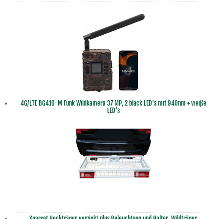
4G/LTE BG410-M Funk Wildkamera 37 MP, 2 black LED's mit 940nm + weiße
LED's
Sparset Heckträger verzinkt plus Beleuchtung und Halter, Wildträger