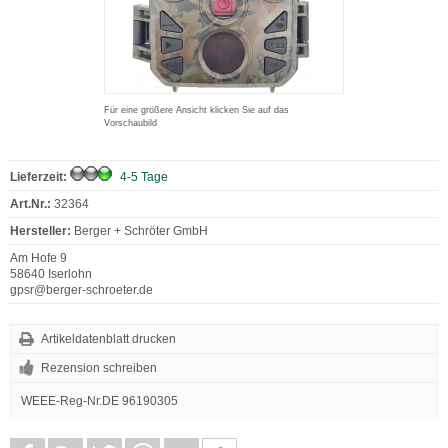
Für eine größere Ansicht klicken Sie auf das
Vorschaubild
Lieferzeit:
4-5 Tage
Art.Nr.:
32364
Hersteller:
Berger + Schröter GmbH
Am Hofe 9
58640 Iserlohn
gpsr@berger-schroeter.de
Artikeldatenblatt drucken
Rezension schreiben
WEEE-Reg-Nr.DE 96190305