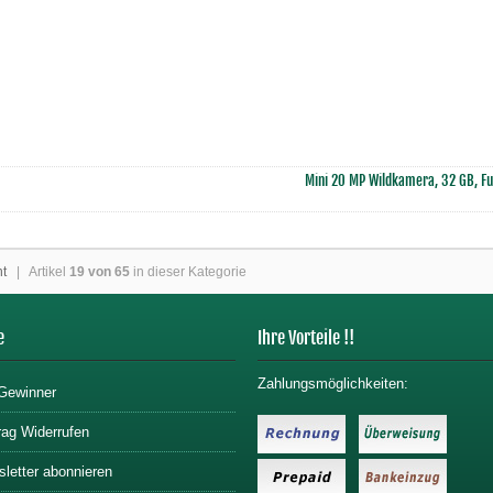
Mini 20 MP Wildkamera, 32 GB, Fu
ht
| Artikel
19 von 65
in dieser Kategorie
e
Ihre Vorteile !!
Zahlungsmöglichkeiten:
Gewinner
rag Widerrufen
letter abonnieren