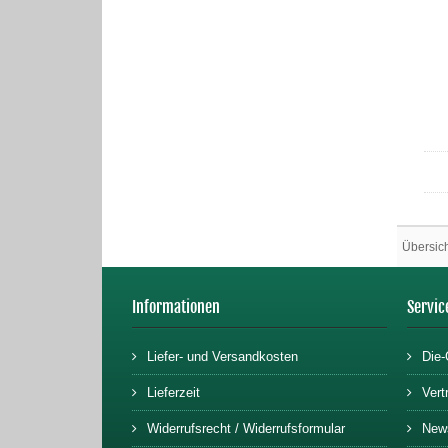
Übersic
Informationen
Servic
Liefer- und Versandkosten
Die-
Lieferzeit
Vert
Widerrufsrecht / Widerrufsformular
News