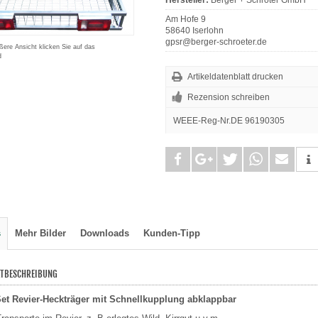
Am Hofe 9
58640 Iserlohn
gpsr@berger-schroeter.de
ßere Ansicht klicken Sie auf das
d
Artikeldatenblatt drucken
Rezension schreiben
WEEE-Reg-Nr.DE 96190305
teilen
teilen
tweet
teilen
mail
s
Mehr Bilder
Downloads
Kunden-Tipp
TBESCHREIBUNG
et Revier-Heckträger mit Schnellkupplung abklappbar