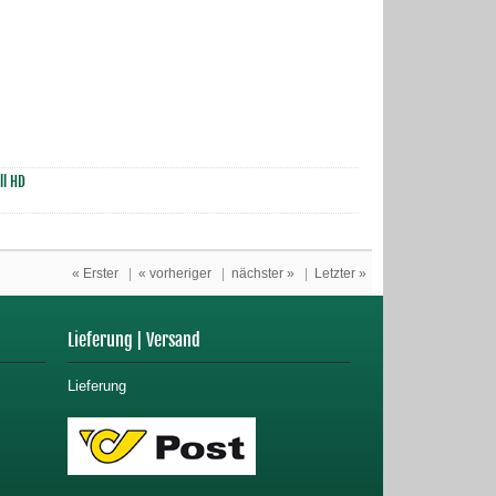
ll HD
« Erster
|
« vorheriger
|
nächster »
|
Letzter »
Lieferung | Versand
Lieferung