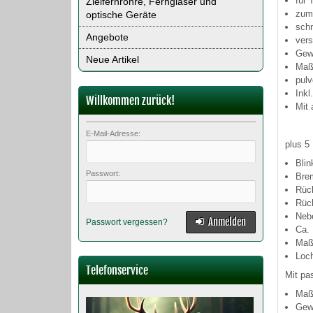
für 
Zielfernrohre, Ferngläser und
zum
optische Geräte
schn
Angebote
ver
Gewi
Neue Artikel
Maß
pulv
Inkl
Willkommen zurück!
Mit 
E-Mail-Adresse:
plus 5
Blin
Passwort:
Brem
Rüc
Rück
Nebe
Anmelden
Passwort vergessen?
Ca. 
Maß
Loc
Telefonservice
Mit pa
Maß
Gewi