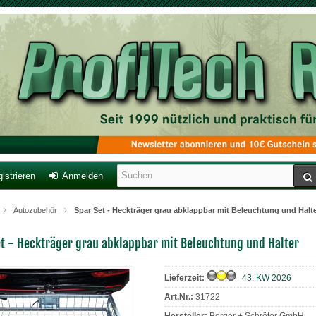
istrieren
Anmelden
Autozubehör
Spar Set - Heckträger grau abklappbar mit Beleuchtung und Halt
et - Heckträger grau abklappbar mit Beleuchtung und Halter
Lieferzeit:
43. KW 2026
Art.Nr.:
31722
Hersteller:
Berger + Schröter GmbH