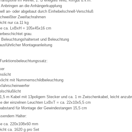
Transporte im Revier, z. B erlegtes Wild, Kirrgut u.v.m.
 Anbringen an die Anhängerkupplung
ell an- oder abgebaut durch Einhebelschnell-Verschluß
schweißter Zweifachrahmen
cht nur ca.11 kg
e ca. LxBxH = 105x45x16 cm
erbeschichtet grau.
. Beleuchtungshalterset und Beleuchtung
ausführlicher Montageanleitung
 Funktionsbeleuchtungssatz:
ker
slicht
klicht mit Nummernschildbeleuchtung
fahrscheinwerfer
lschlußlicht
1,5 m Kabel mit 13poligem Stecker und ca. 1 m Zwischenkabel, leicht anzub
e der einzelnen Leuchten LxBxT = ca. 22x10x5,5 cm
habstand für Montage der Gewindestangen 15,5 cm
ssendem Halter:
e ca. 220x108x60 mm
cht ca. 1620 g pro Set