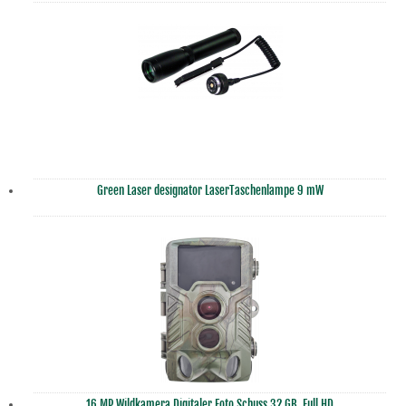
Green Laser designator LaserTaschenlampe 9 mW
16 MP Wildkamera Digitaler Foto Schuss 32 GB, Full HD