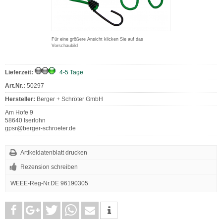
Für eine größere Ansicht klicken Sie auf das
Vorschaubild
Lieferzeit:
4-5 Tage
Art.Nr.:
50297
Hersteller:
Berger + Schröter GmbH
Am Hofe 9
58640 Iserlohn
gpsr@berger-schroeter.de
Artikeldatenblatt drucken
Rezension schreiben
WEEE-Reg-Nr.DE 96190305