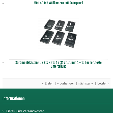
Mini 48 MP Wildkamera mit Solarpanel
Sortimentskasten (L x B x H) 164 x 31 x 101 mm 1 - 10 Fächer, feste
Unterteilung
« Erster
|
« vorheriger
|
nächster »
|
Letzter »
Informationen
Liefer- und Versandkosten