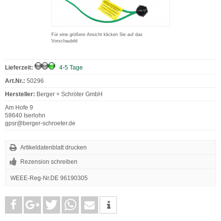
Für eine größere Ansicht klicken Sie auf das
Vorschaubild
Lieferzeit:
4-5 Tage
Art.Nr.:
50296
Hersteller:
Berger + Schröter GmbH
Am Hofe 9
58640 Iserlohn
gpsr@berger-schroeter.de
Artikeldatenblatt drucken
Rezension schreiben
WEEE-Reg-Nr.DE 96190305