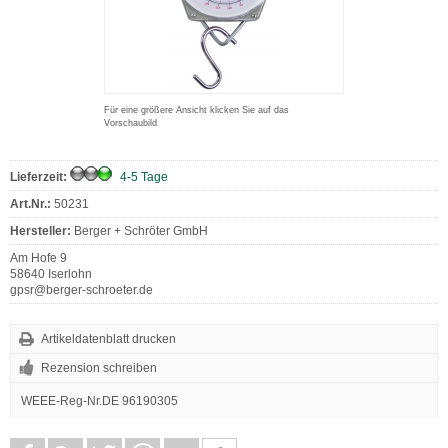
Für eine größere Ansicht klicken Sie auf das
Vorschaubild
Lieferzeit:
4-5 Tage
Art.Nr.:
50231
Hersteller:
Berger + Schröter GmbH
Am Hofe 9
58640 Iserlohn
gpsr@berger-schroeter.de
Artikeldatenblatt drucken
Rezension schreiben
WEEE-Reg-Nr.DE 96190305