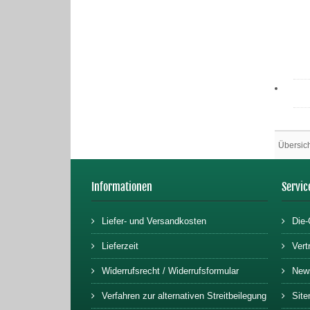
Übersic
Informationen
Servic
Liefer- und Versandkosten
Die-
Lieferzeit
Vert
Widerrufsrecht / Widerrufsformular
News
Verfahren zur alternativen Streitbeilegung
Sit