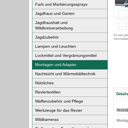
Farb und Markierungssprays
Jagdhaus und Garten
Jagdhaushalt und
Wildbretverarbeitung
Für eine grö
Jagdzubehör
Vorschaubil
Lampen und Leuchten
Lockmittel und Vergrämungsmittel
Montagen und Adapter
Nachtsicht und Wärmebildtechnik
Nützliches
Reviertextilien
Detail
Waffenzubehör und Pflege
Werkzeuge für das Revier
PRODUK
Wildkameras
Montag