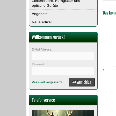
Zielfernrohre, Ferngläser und
optische Geräte
Das könn
Angebote
Neue Artikel
Willkommen zurück!
E-Mail-Adresse:
Passwort:
Anmelden
Passwort vergessen?
Telefonservice