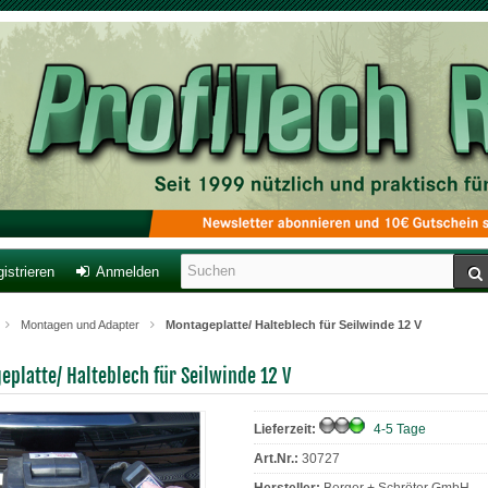
istrieren
Anmelden
Montagen und Adapter
Montageplatte/ Halteblech für Seilwinde 12 V
platte/ Halteblech für Seilwinde 12 V
Lieferzeit:
4-5 Tage
Art.Nr.:
30727
Hersteller:
Berger + Schröter GmbH