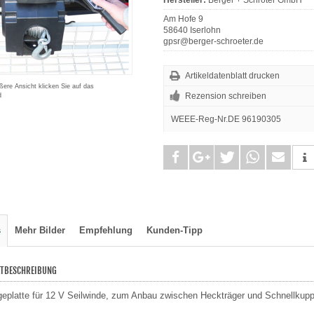
Am Hofe 9
58640 Iserlohn
gpsr@berger-schroeter.de
Artikeldatenblatt drucken
ßere Ansicht klicken Sie auf das
Rezension schreiben
d
WEEE-Reg-Nr.DE 96190305
teilen
teilen
tweet
teilen
mail
s
Mehr Bilder
Empfehlung
Kunden-Tipp
TBESCHREIBUNG
eplatte für 12 V Seilwinde, zum Anbau zwischen Heckträger und Schnellkuppl