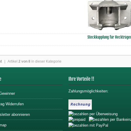
Steckkupplung für Heckträge
ht
| Artikel
2 von 8
in dieser Kategorie
e
Ihre Vorteile !!
Zahlungsmöglichkeiten:
Gewinner
rag Widerrufen
letter abonnieren
emap